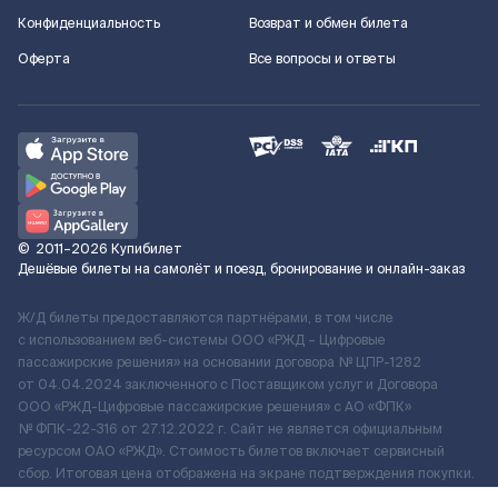
Конфиденциальность
Возврат и обмен билета
Оферта
Все вопросы и ответы
©
2011–2026
Купибилет
Дешёвые билеты на самолёт и поезд, бронирование и онлайн-заказ
Ж/Д билеты предоставляются партнёрами, в том числе
с использованием веб-системы ООО «РЖД – Цифровые
пассажирские решения» на основании договора № ЦПР-1282
от 04.04.2024 заключенного с Поставщиком услуг и Договора
ООО «РЖД-Цифровые пассажирские решения» c АО «ФПК»
№ ФПК-22-316 от 27.12.2022 г. Сайт не является официальным
ресурсом ОАО «РЖД». Стоимость билетов включает сервисный
сбор. Итоговая цена отображена на экране подтверждения покупки.
По вопросам рассмотрения обращений, жалоб, претензий граждан