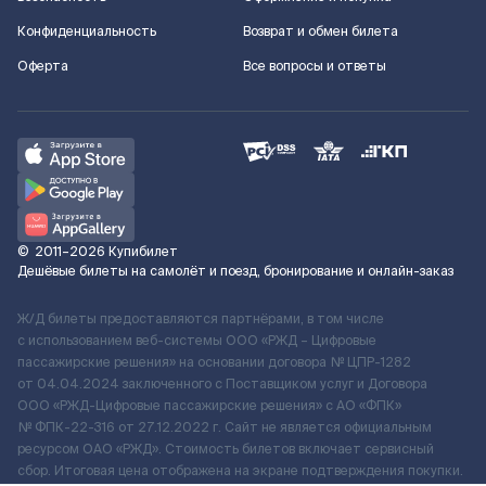
Конфиденциальность
Возврат и обмен билета
Оферта
Все вопросы и ответы
©
2011–2026
Купибилет
Дешёвые билеты на самолёт и поезд, бронирование и онлайн-заказ
Ж/Д билеты предоставляются партнёрами, в том числе
с использованием веб-системы ООО «РЖД – Цифровые
пассажирские решения» на основании договора № ЦПР-1282
от 04.04.2024 заключенного с Поставщиком услуг и Договора
ООО «РЖД-Цифровые пассажирские решения» c АО «ФПК»
№ ФПК-22-316 от 27.12.2022 г. Сайт не является официальным
ресурсом ОАО «РЖД». Стоимость билетов включает сервисный
сбор. Итоговая цена отображена на экране подтверждения покупки.