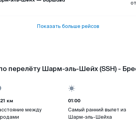
о
Показать больше рейсов
о перелёту Шарм-эль-Шейх (SSH) - Бре
21 км
01:00
асстояние между
Самый ранний вылет из
ородами
Шарм-эль-Шейха