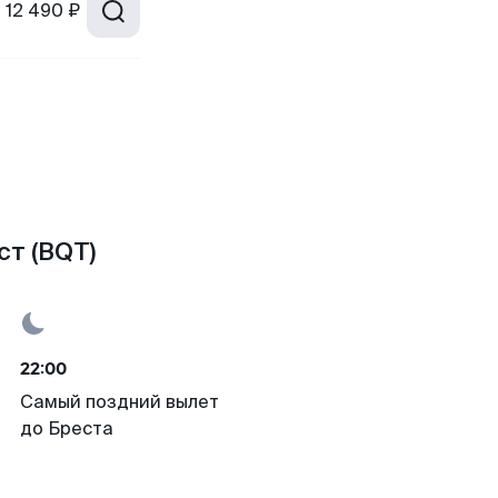
т
12 490 ₽
ст (BQT)
22:00
Самый поздний вылет
до Бреста