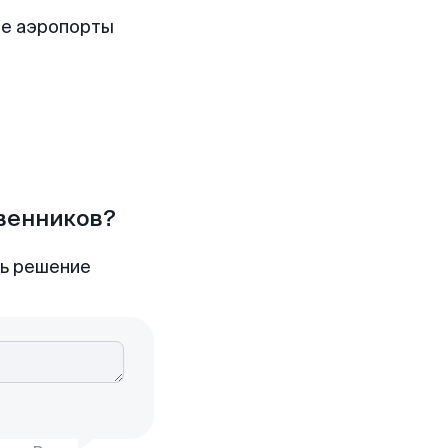
е аэропорты
твенников?
ть решение