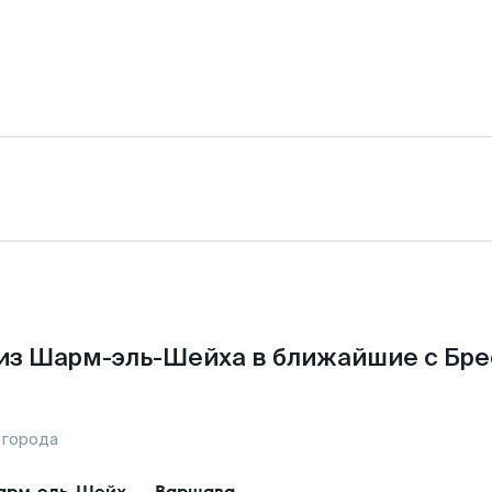
из Шарм-эль-Шейха в ближайшие с Бре
 города
рм-эль-Шейх
—
Варшава