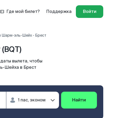
Где мой билет?
Поддержка
Войти
в Шарм-эль-Шейх - Брест
 (BQT)
 даты вылета, чтобы
ль-Шейха в Брест
Найти