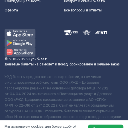
Конфиденциальность
Возврат и обмен билета
Оферта
Все вопросы и ответы
©
2011–2026
Купибилет
Дешёвые билеты на самолёт и поезд, бронирование и онлайн-заказ
Ж/Д билеты предоставляются партнёрами, в том числе
с использованием веб-системы ООО «РЖД – Цифровые
пассажирские решения» на основании договора № ЦПР-1282
от 04.04.2024 заключенного с Поставщиком услуг и Договора
ООО «РЖД-Цифровые пассажирские решения» c АО «ФПК»
№ ФПК-22-316 от 27.12.2022 г. Сайт не является официальным
ресурсом ОАО «РЖД». Стоимость билетов включает сервисный
сбор. Итоговая цена отображена на экране подтверждения покупки.
По вопросам рассмотрения обращений, жалоб, претензий граждан
Мы используем cookies для более удобной