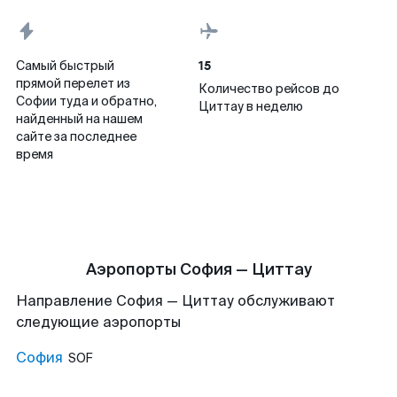
15
Самый быстрый
прямой перелет из
Количество рейсов до
Софии туда и обратно,
Циттау в неделю
найденный на нашем
сайте за последнее
время
Аэропорты София — Циттау
Направление София — Циттау обслуживают
следующие аэропорты
София
SOF