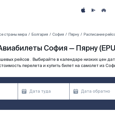
се страны мира
Болгария
София
Пярну
Расписание рейсо
Авиабилеты София — Пярну (EPU
шевых рейсов . Выбирайте в календаре низких цен дат
стоимость перелета и купить билет на самолет из Соф