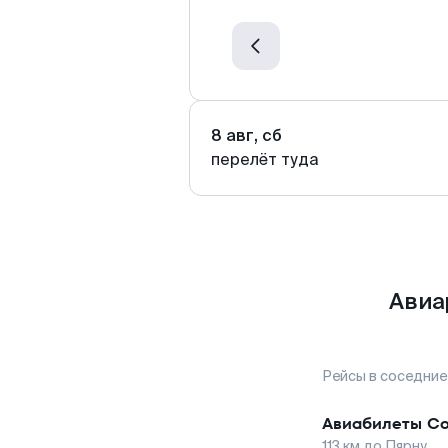
8 авг, сб
перелёт туда
Авиа
Рейсы в соседние
Авиабилеты
С
113
км до
Пярну