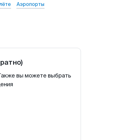
лёте
Аэропорты
братно)
 Также вы можете выбрать
щения