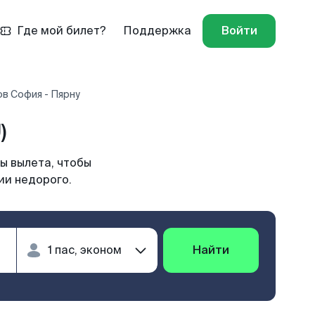
Где мой билет?
Поддержка
Войти
в София - Пярну
)
ы вылета, чтобы
ии недорого.
Найти