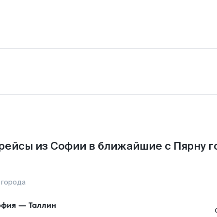
рейсы из Софии в ближайшие с Пярну г
 города
офия
—
Таллин