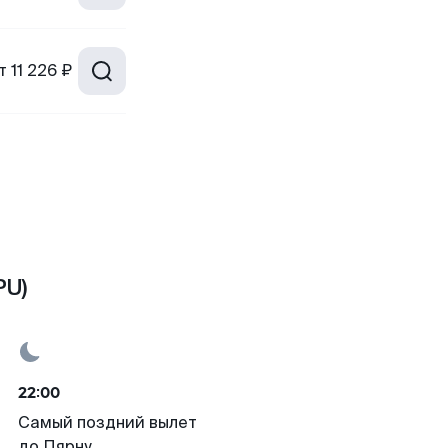
т
11 226 ₽
PU)
22:00
Самый поздний вылет
до Пярну