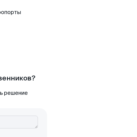
ропорты
твенников?
ть решение