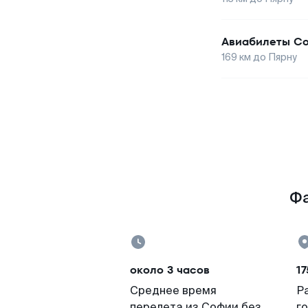
Авиабилеты
С
169
км до
Пярну
Фа
около 3 часов
17
Среднее время
Р
перелета из Софии без
г