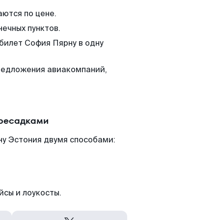
аются по цене.
нечных пунктов.
 билет София Пярну в одну
редложения авиакомпаний,
ересадками
ну Эстония двумя способами:
йсы и лоукосты.