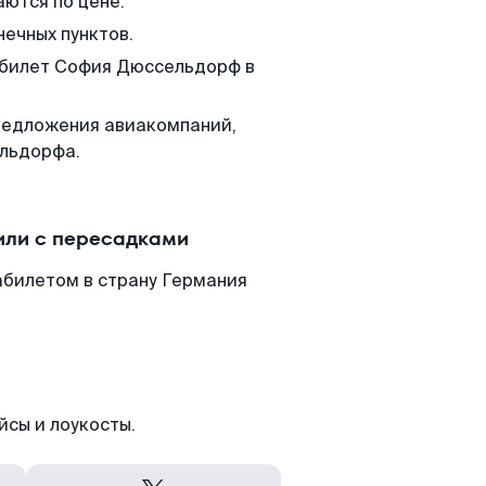
аются по цене.
нечных пунктов.
м билет София Дюссельдорф в
редложения авиакомпаний,
ельдорфа.
или с пересадками
билетом в страну Германия
йсы и лоукосты.