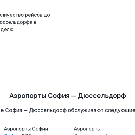
оличество рейсов до
юссельдорфа в
еделю
Аэропорты София — Дюссельдорф
ие София — Дюссельдорф обслуживают следующие
Аэропорты
Софии
Аэропорты