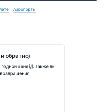
лёте
Аэропорты
 и обратно)
ыгодной цене🙌. Также вы
у возвращения