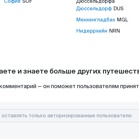
София
SOF
Дюссельдорфа
Дюссельдорф
DUS
Менхенгладбах
MGL
Нидеррхейн
NRN
аете и знаете больше других путешес
комментарий — он поможет пользователям приня