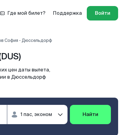
Где мой билет?
Поддержка
Войти
ов София - Дюссельдорф
(DUS)
их цен даты вылета,
фии в Дюссельдорф
Найти