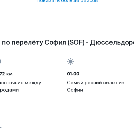
Показать больше рейсов
по перелёту София (SOF) - Дюссельдор
72 км
01:00
асстояние между
Самый ранний вылет из
ородами
Софии