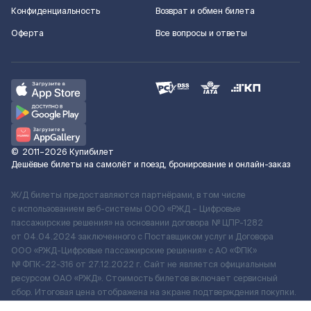
Конфиденциальность
Возврат и обмен билета
Оферта
Все вопросы и ответы
©
2011–2026
Купибилет
Дешёвые билеты на самолёт и поезд, бронирование и онлайн-заказ
Ж/Д билеты предоставляются партнёрами, в том числе
с использованием веб-системы ООО «РЖД – Цифровые
пассажирские решения» на основании договора № ЦПР-1282
от 04.04.2024 заключенного с Поставщиком услуг и Договора
ООО «РЖД-Цифровые пассажирские решения» c АО «ФПК»
№ ФПК-22-316 от 27.12.2022 г. Сайт не является официальным
ресурсом ОАО «РЖД». Стоимость билетов включает сервисный
сбор. Итоговая цена отображена на экране подтверждения покупки.
По вопросам рассмотрения обращений, жалоб, претензий граждан