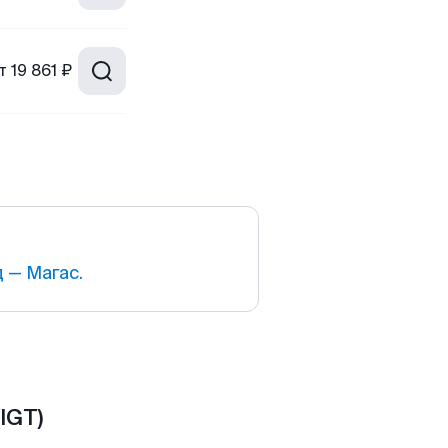
т
19 861 ₽
 — Магас.
IGT)