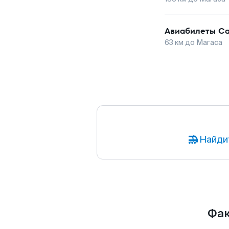
Авиабилеты
Са
63
км до
Магаса
Найди
Фак