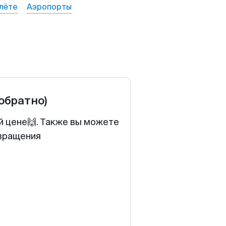
лёте
Аэропорты
 обратно)
й цене🙌. Также вы можете
звращения