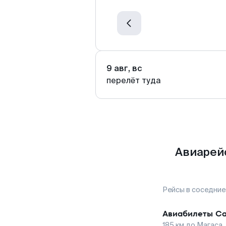
9 авг, вс
перелёт туда
Авиарей
Рейсы в соседние
Авиабилеты
Са
185
км до
Магаса