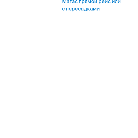
Магас прямой рейс или
с пересадками