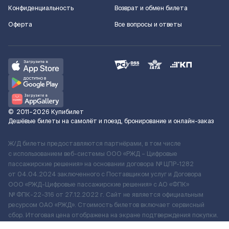
Конфиденциальность
Возврат и обмен билета
Оферта
Все вопросы и ответы
©
2011–2026
Купибилет
Дешёвые билеты на самолёт и поезд, бронирование и онлайн-заказ
Ж/Д билеты предоставляются партнёрами, в том числе
с использованием веб-системы ООО «РЖД – Цифровые
пассажирские решения» на основании договора № ЦПР-1282
от 04.04.2024 заключенного с Поставщиком услуг и Договора
ООО «РЖД-Цифровые пассажирские решения» c АО «ФПК»
№ ФПК-22-316 от 27.12.2022 г. Сайт не является официальным
ресурсом ОАО «РЖД». Стоимость билетов включает сервисный
сбор. Итоговая цена отображена на экране подтверждения покупки.
По вопросам рассмотрения обращений, жалоб, претензий граждан