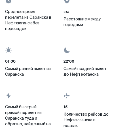
км
Среднее время
перелета из Саранска в
Расстояние между
Нефтеюганск без
городами
пересадок
01:00
22:00
Самый ранний вылет из
Самый поздний вылет
Саранска
до Нефтеюганска
15
Самый быстрый
прямой перелет из
Количество рейсов до
Саранска туда и
Нефтеюганска в
обратно, найденный на
неделю