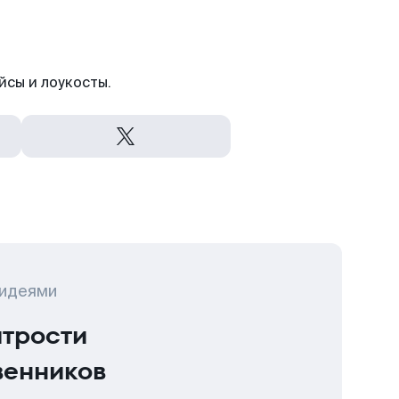
йсы и лоукосты.
 идеями
итрости
венников