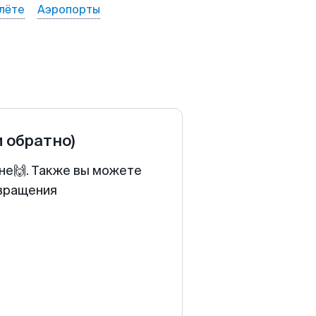
лёте
Аэропорты
и обратно)
ене🙌. Также вы можете
звращения