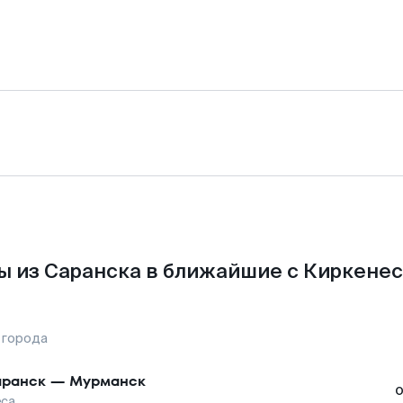
ы из Саранска в ближайшие с Киркенес
 города
ранск
—
Мурманск
еса