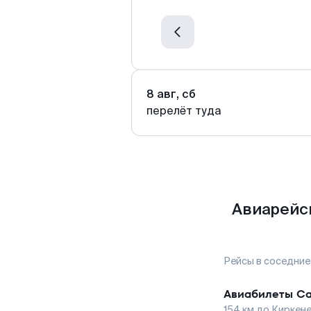
8 авг, сб
перелёт туда
Авиарейс
Рейсы в соседние
Авиабилеты
Са
154
км до
Киркен