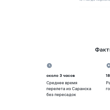
Факты
около 3 часов
18
Среднее время
Р
перелета из Саранска
г
без пересадок