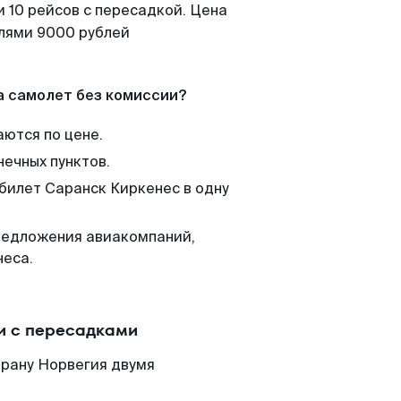
 10 рейсов с пересадкой. Цена
елями 9000 рублей
а самолет без комиссии?
аются по цене.
нечных пунктов.
 билет Саранск Киркенес в одну
редложения авиакомпаний,
неса.
и с пересадками
трану Норвегия двумя