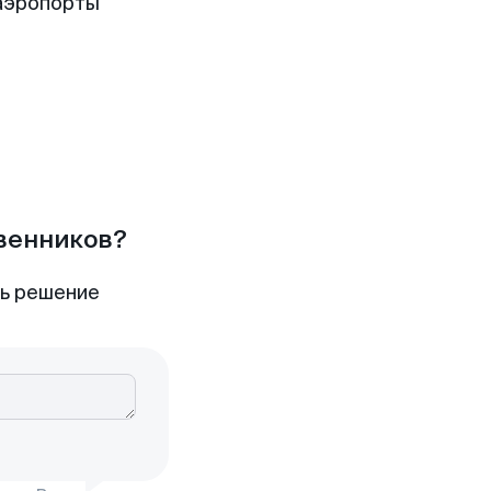
аэропорты
твенников?
ть решение