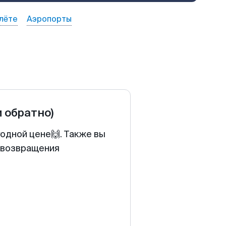
лёте
Аэропорты
и обратно)
годной цене🙌. Также вы
у возвращения