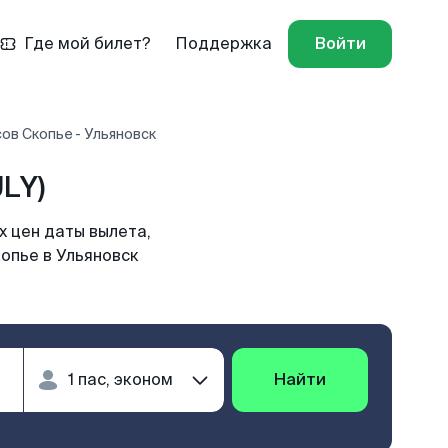
Где мой билет?
Поддержка
Войти
ов Скопье - Ульяновск
LY)
х цен даты вылета,
опье в Ульяновск
Найти