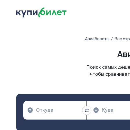
Авиабилеты
Все ст
Ав
Поиск самых дешев
чтобы сравниват