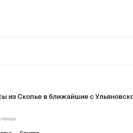
ы из Скопье в ближайшие с Ульяновск
 города
опье
—
Самара