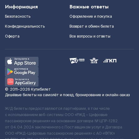
Информация
Важные ответы
Безопасность
Оформление и покупка
Конфиденциальность
Возврат и обмен билета
Оферта
Все вопросы и ответы
©
2011–2026
Купибилет
Дешёвые билеты на самолёт и поезд, бронирование и онлайн-заказ
Ж/Д билеты предоставляются партнёрами, в том числе
с использованием веб-системы ООО «РЖД – Цифровые
пассажирские решения» на основании договора № ЦПР-1282
от 04.04.2024 заключенного с Поставщиком услуг и Договора
ООО «РЖД-Цифровые пассажирские решения» c АО «ФПК»