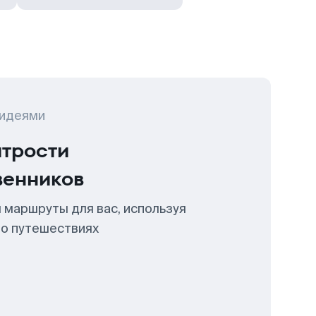
 идеями
итрости
венников
 маршруты для вас, используя
 о путешествиях