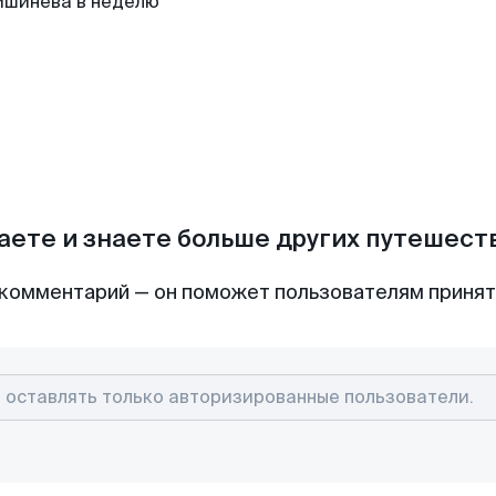
ишинева в неделю
аете и знаете больше других путешес
комментарий — он поможет пользователям приня