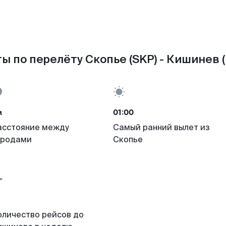
ы по перелёту Скопье (SKP) - Кишинев 
м
01:00
асстояние между
Самый ранний вылет из
ородами
Скопье
оличество рейсов до