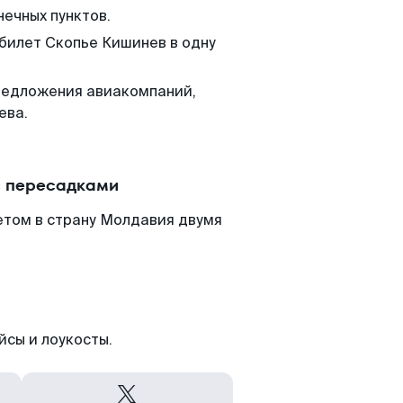
нечных пунктов.
 билет Скопье Кишинев в одну
редложения авиакомпаний,
ева.
с пересадками
етом в страну Молдавия двумя
йсы и лоукосты.