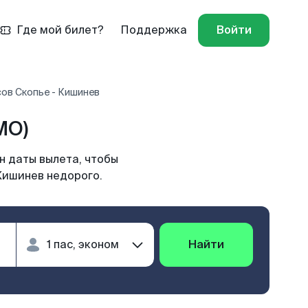
Где мой билет?
Поддержка
Войти
ов Скопье - Кишинев
MO)
н даты вылета, чтобы
Кишинев недорого.
Найти