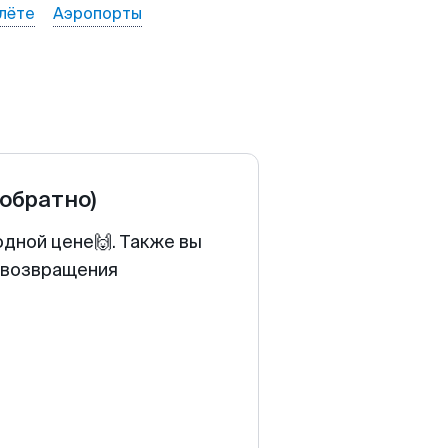
лёте
Аэропорты
 обратно)
одной цене🙌. Также вы
у возвращения