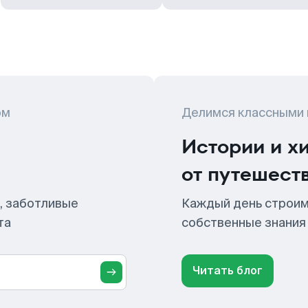
ом
Делимся классными
Истории и х
от путешест
, заботливые
Каждый день строим
та
собственные знания
Читать блог