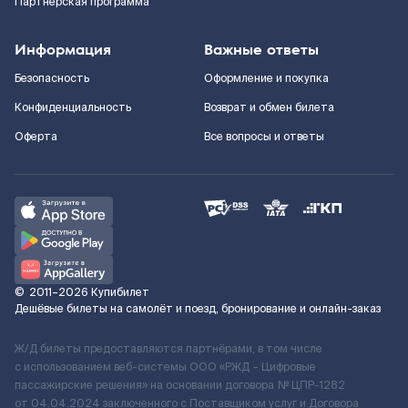
Партнерская программа
Информация
Важные ответы
Безопасность
Оформление и покупка
Конфиденциальность
Возврат и обмен билета
Оферта
Все вопросы и ответы
©
2011–2026
Купибилет
Дешёвые билеты на самолёт и поезд, бронирование и онлайн-заказ
Ж/Д билеты предоставляются партнёрами, в том числе
с использованием веб-системы ООО «РЖД – Цифровые
пассажирские решения» на основании договора № ЦПР-1282
от 04.04.2024 заключенного с Поставщиком услуг и Договора