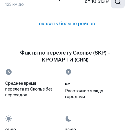
от
10 513 ₽
123
км до
Показать больше рейсов
Факты по перелёту Скопье (SKP) -
КРОМАРТИ (CRN)
км
Среднее время
перелета из Скопье без
Расстояние между
пересадок
городами