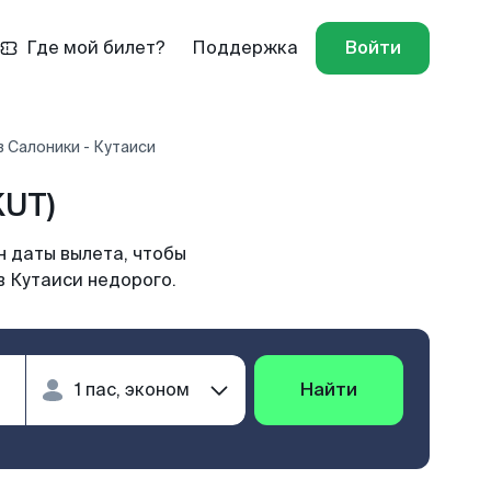
Где мой билет?
Поддержка
Войти
 Салоники - Кутаиси
KUT)
н даты вылета, чтобы
в Кутаиси недорого.
Найти