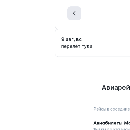
9 авг, вс
перелёт туда
Авиарей
Рейсы в соседние
Авиабилеты
Ма
196
км до
Кутаиси