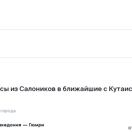
сы из Салоников в ближайшие с Кутаис
 города
кедония
—
Гюмри
о