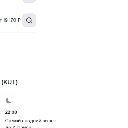
т
19 170 ₽
 (KUT)
22:00
Самый поздний вылет
до Кутаиси