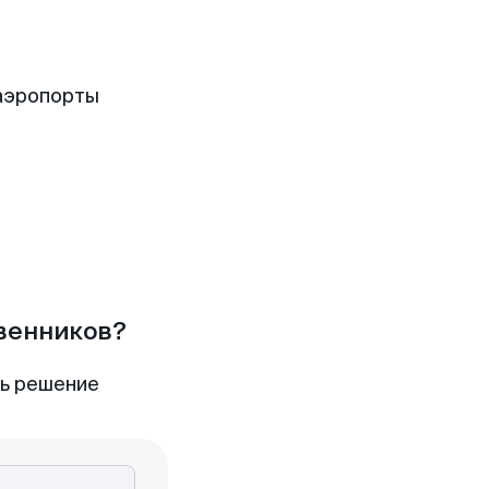
аэропорты
твенников?
ть решение