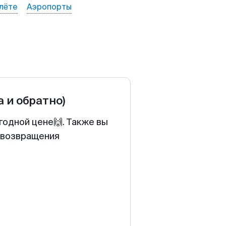
лёте
Аэропорты
а и обратно)
годной цене🙌. Также вы
у возвращения