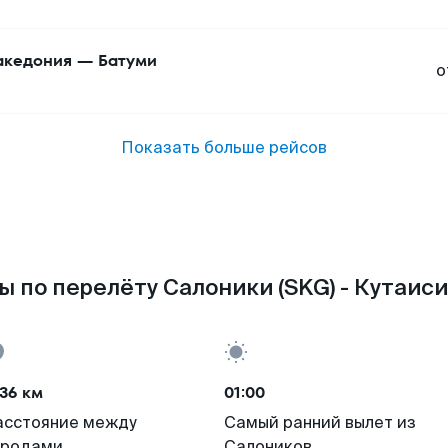
кедония
—
Батуми
о
Показать больше рейсов
 по перелёту Салоники (SKG) - Кутаиси
36 км
01:00
асстояние между
Самый ранний вылет из
ородами
Салоников