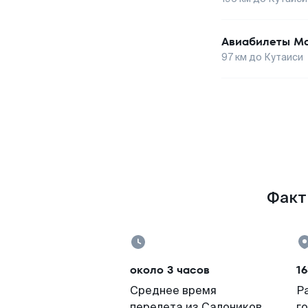
Авиабилеты
Ма
97
км до
Кутаиси
Факты
около 3 часов
16
Среднее время
Р
перелета из Салоников
г