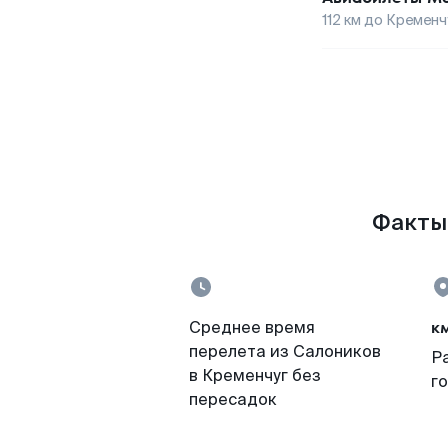
112
км до
Кременч
Факты 
к
Среднее время
перелета из Салоников
Р
в Кременчуг без
г
пересадок