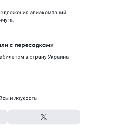
редложения авиакомпаний,
нчуга.
или с пересадками
абилетом в страну Украина
йсы и лоукосты.