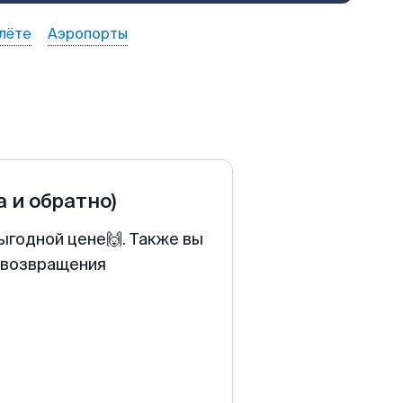
лёте
Аэропорты
а и обратно)
ыгодной цене🙌. Также вы
у возвращения