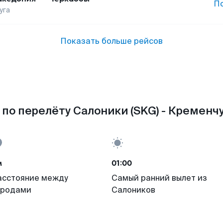
П
уга
Показать больше рейсов
по перелёту Салоники (SKG) - Кременчу
м
01:00
асстояние между
Самый ранний вылет из
ородами
Салоников