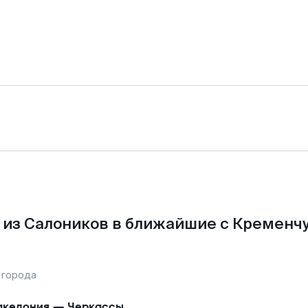
из Салоников в ближайшие с Кременчу
 города
кедония
—
Черкассы