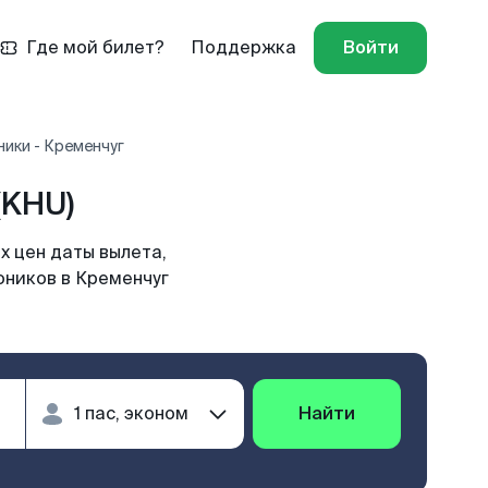
Где мой билет?
Поддержка
Войти
ики - Кременчуг
(KHU)
х цен даты вылета,
оников в Кременчуг
Найти