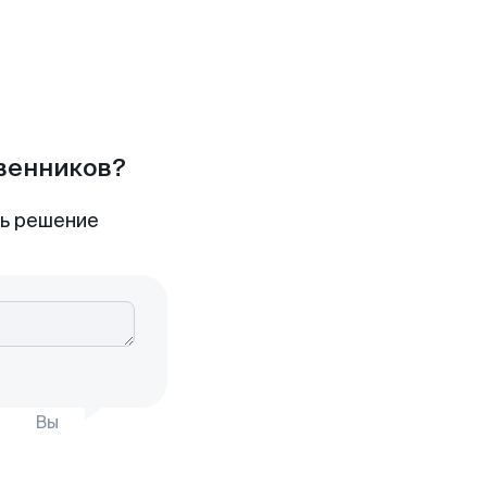
твенников?
ть решение
Вы