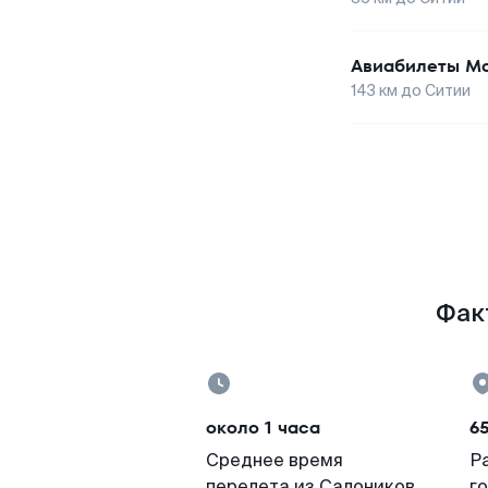
Авиабилеты
Ма
143
км до
Ситии
Факт
около 1 часа
6
Среднее время
Р
перелета из Салоников
г