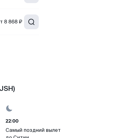
т
8 868 ₽
(JSH)
22:00
Самый поздний вылет
до Ситии