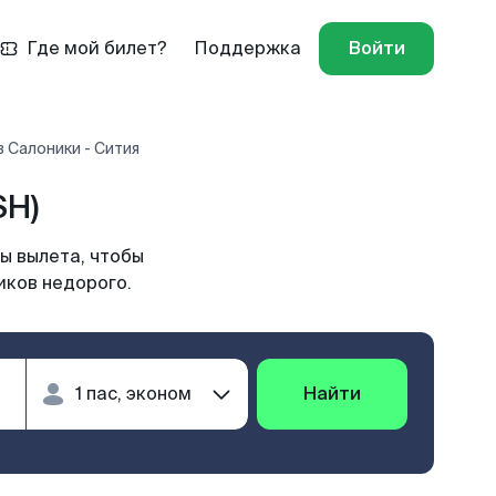
Где мой билет?
Поддержка
Войти
 Салоники - Сития
SH)
ы вылета, чтобы
иков недорого.
Найти