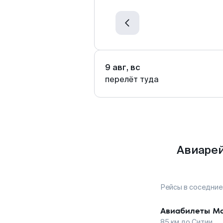
9 авг, вс
перелёт туда
Авиарей
Рейсы в соседние
Авиабилеты
Ма
85
км до
Ситии