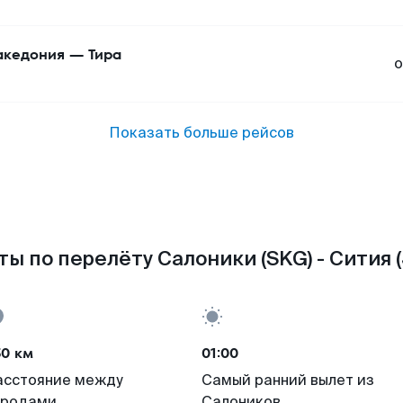
кедония
—
Тира
о
Показать больше рейсов
ы по перелёту Салоники (SKG) - Сития 
50 км
01:00
асстояние между
Самый ранний вылет из
ородами
Салоников