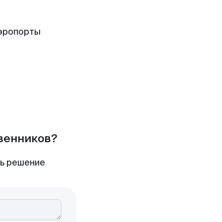
аэропорты
твенников?
ть решение