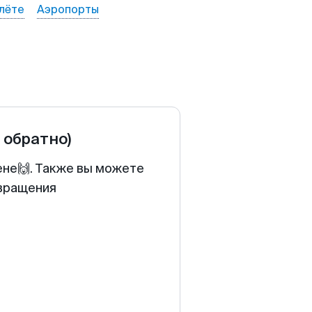
лёте
Аэропорты
и обратно)
ене🙌. Также вы можете
звращения