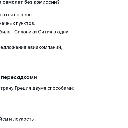
а самолет без комиссии?
аются по цене.
нечных пунктов.
 билет Салоники Сития в одну
редложения авиакомпаний,
с пересадками
трану Греция двумя способами:
йсы и лоукосты.