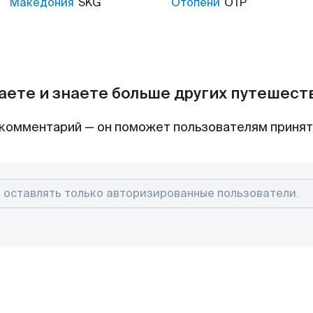
Македония
SKG
Отопени
OTP
аете и знаете больше других путешес
комментарий — он поможет пользователям приня