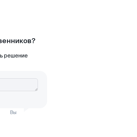
твенников?
ть решение
Вы