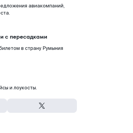
редложения авиакомпаний,
ста.
ли с пересадками
билетом в страну Румыния
йсы и лоукосты.