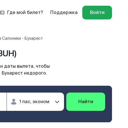
Где мой билет?
Поддержка
Войти
 Салоники - Бухарест
BUH)
н даты вылета, чтобы
 Бухарест недорого.
Найти