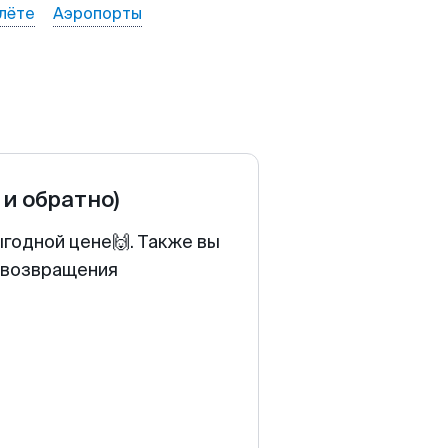
лёте
Аэропорты
 и обратно)
ыгодной цене🙌. Также вы
у возвращения