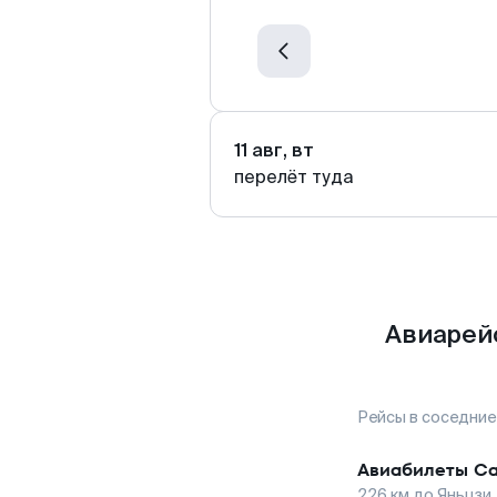
11 авг, вт
перелёт туда
Авиарей
Рейсы в соседние
Авиабилеты
Са
226
км до
Яньцзи