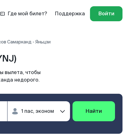
Где мой билет?
Поддержка
Войти
ов Самарканд - Яньцзи
YNJ)
ы вылета, чтобы
канда недорого.
Найти