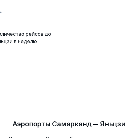
оличество рейсов до
ньцзи в неделю
Аэропорты Самарканд — Яньцзи