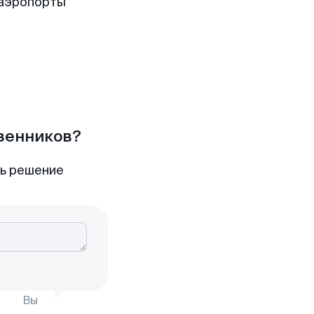
 аэропорты
твенников?
ть решение
Вы