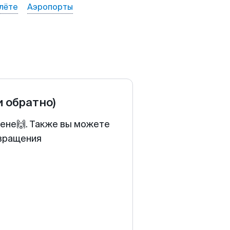
лёте
Аэропорты
и обратно)
цене🙌. Также вы можете
звращения