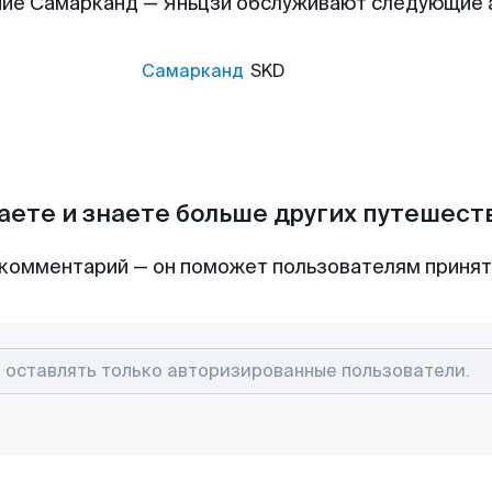
ие Самарканд — Яньцзи обслуживают следующие
Самарканд
SKD
аете и знаете больше других путешес
комментарий — он поможет пользователям приня