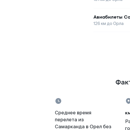
Авиабилеты
Са
126
км до
Орла
Факт
к
Среднее время
перелета из
Р
Самарканда в Орел без
г