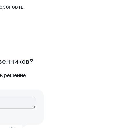
аэропорты
твенников?
ть решение