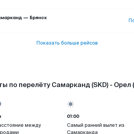
марканд
—
Брянск
П
Показать больше рейсов
ы по перелёту Самарканд (SKD) - Орел 
м
01:00
асстояние между
Самый ранний вылет из
ородами
Самарканда