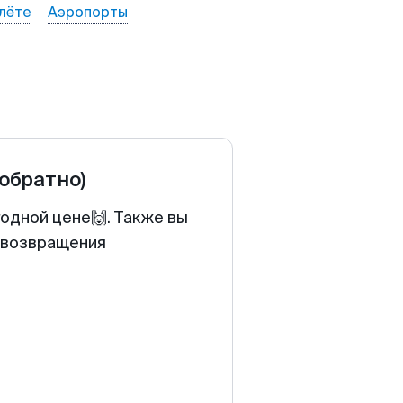
лёте
Аэропорты
 обратно)
одной цене🙌. Также вы
у возвращения