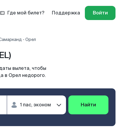
Где мой билет?
Поддержка
Войти
Самарканд - Орел
EL)
даты вылета, чтобы
а в Орел недорого.
Найти