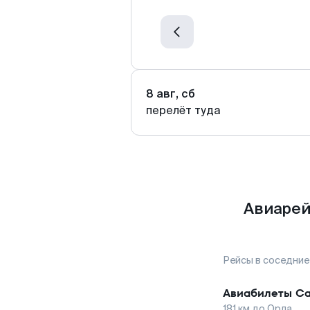
8 авг, сб
перелёт туда
Авиарей
Рейсы в соседние
Авиабилеты
Са
181
км до
Орла