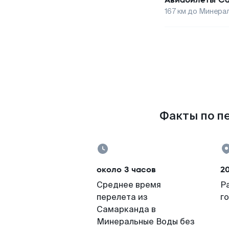
167
км до
Минера
Факты по п
около 3 часов
20
Среднее время
Р
перелета из
г
Самарканда в
Минеральные Воды без