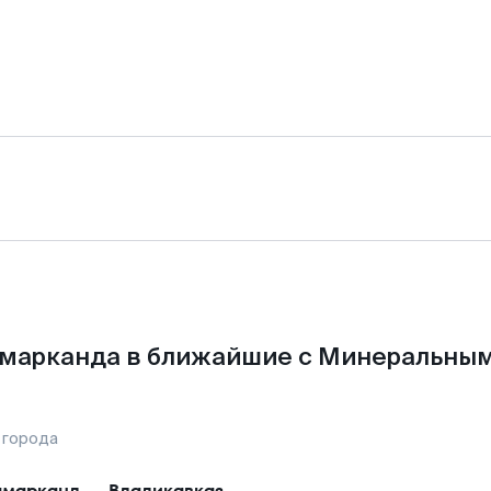
амарканда в ближайшие с Минеральным
 города
марканд
—
Владикавказ