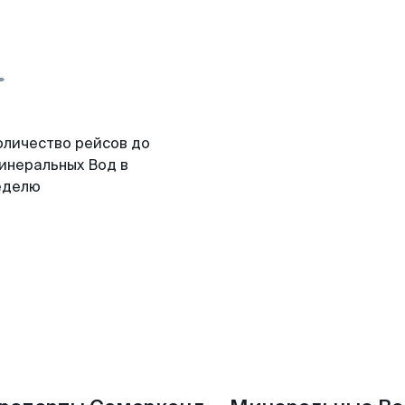
оличество рейсов до
инеральных Вод в
еделю