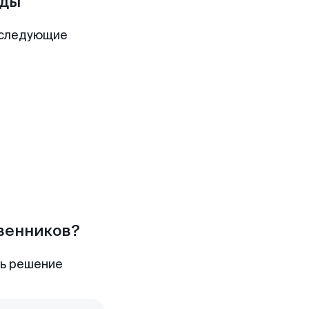
оды
 следующие
твенников?
ть решение