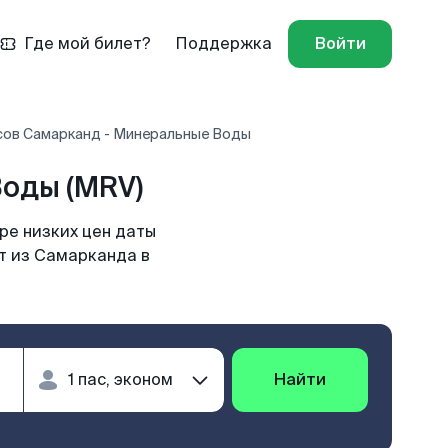
Где мой билет?
Поддержка
Войти
сов Самарканд - Минеральные Воды
оды (MRV)
ре низких цен даты
ет из Самарканда в
Найти