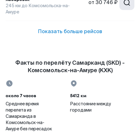
от
30 746 ₽
245
км до
Комсомольска-на-
Амуре
Показать больше рейсов
Факты по перелёту Самарканд (SKD) -
Комсомольск-на-Амуре (KXK)
около 7 часов
5412 км
Среднее время
Расстояние между
перелета из
городами
Самарканда в
Комсомольск-на-
Амуре без пересадок