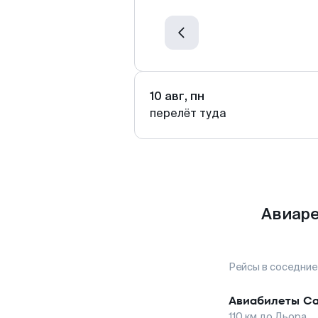
10 авг, пн
перелёт туда
Авиаре
Рейсы в соседние
Авиабилеты
Са
110
км до
Дьора