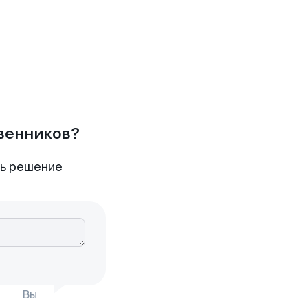
твенников?
ть решение
Вы