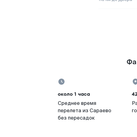
Фа
около 1 часа
4
Среднее время
Р
перелета из Сараево
г
без пересадок