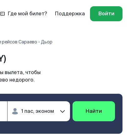
Где мой билет?
Поддержка
Войти
 рейсов Сараево - Дьор
Y)
ы вылета, чтобы
ево недорого.
Найти