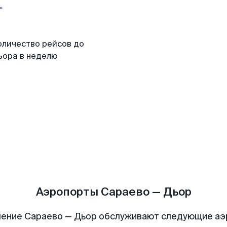
оличество рейсов до
ьора в неделю
Аэропорты Сараево — Дьор
ение Сараево — Дьор обслуживают следующие а