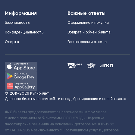
Информация
Важные ответы
Безопасность
Оформление и покупка
Конфиденциальность
Возврат и обмен билета
Оферта
Все вопросы и ответы
©
2011–2026
Купибилет
Дешёвые билеты на самолёт и поезд, бронирование и онлайн-заказ
Ж/Д билеты предоставляются партнёрами, в том числе
с использованием веб-системы ООО «РЖД – Цифровые
пассажирские решения» на основании договора № ЦПР-1282
от 04.04.2024 заключенного с Поставщиком услуг и Договора