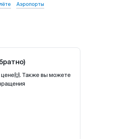
лёте
Аэропорты
обратно)
 цене🙌. Также вы можете
звращения