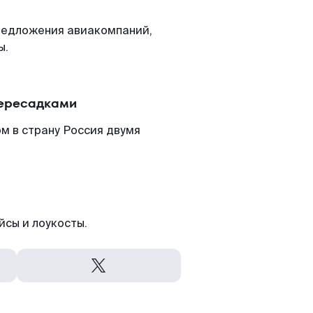
редложения авиакомпаний,
ы.
пересадками
м в страну Россия двумя
йсы и лоукосты.