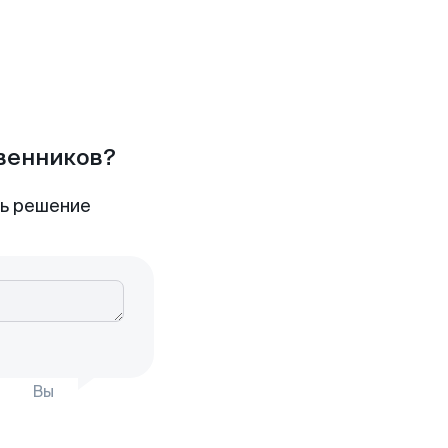
твенников?
ть решение
Вы