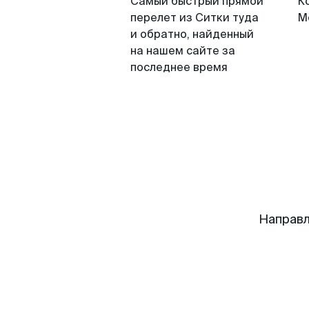
Самый быстрый прямой
К
перелет из Ситки туда
М
и обратно, найденный
на нашем сайте за
последнее время
Направл