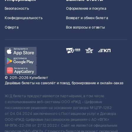
Безопасность
Оформление и покупка
Конфиденциальность
Возврат и обмен билета
Оферта
Все вопросы и ответы
©
2011–2026
Купибилет
Дешёвые билеты на самолёт и поезд, бронирование и онлайн-заказ
Ж/Д билеты предоставляются партнёрами, в том числе
с использованием веб-системы ООО «РЖД – Цифровые
пассажирские решения» на основании договора № ЦПР-1282
от 04.04.2024 заключенного с Поставщиком услуг и Договора
ООО «РЖД-Цифровые пассажирские решения» c АО «ФПК»
№ ФПК-22-316 от 27.12.2022 г. Сайт не является официальным
ресурсом ОАО «РЖД». Стоимость билетов включает сервисный