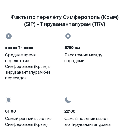
Факты по перелёту Симферополь (Крым)
(SIP) - Тируванантапурам (TRV)
около 7 часов
5780 км
Среднее время
Расстояние между
перелета из
городами
Симферополя (Крым) в
Тируванантапурам без
пересадок
01:00
22:00
Самый ранний вылет из
Самый поздний вылет
Симферополя (Крым)
до Тируванантапурама