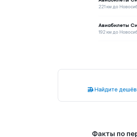
221
км до
Новоси
Авиабилеты
С
192
км до
Новоси
Найдите дешёв
Факты по пер