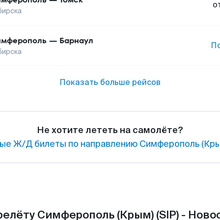
о
бирска
имферополь
—
Барнаул
П
бирска
Показать больше рейсов
Не хотите лететь на самолёте?
ые Ж/Д билеты по направлению Симферополь (Кры
елёту Симферополь (Крым) (SIP) - Ново