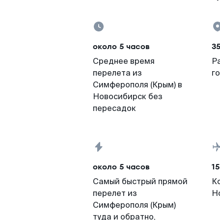
около 5 часов
35
Среднее время
Р
перелета из
г
Симферополя (Крым) в
Новосибирск без
пересадок
около 5 часов
15
Самый быстрый прямой
К
перелет из
Н
Симферополя (Крым)
туда и обратно,