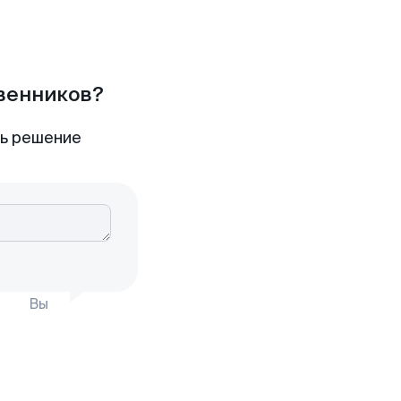
твенников?
ть решение
Вы