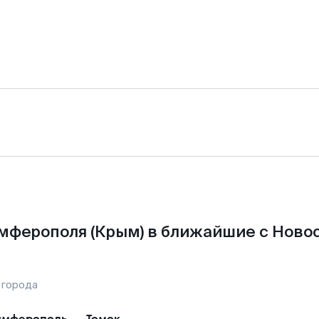
мферополя (Крым) в ближайшие с Ново
 города
имферополь
—
Томск