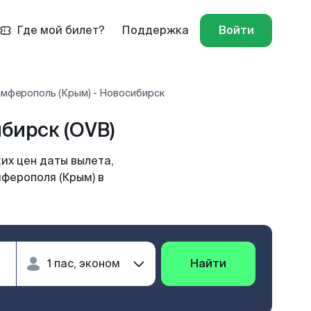
Где мой билет?
Поддержка
Войти
имферополь (Крым) - Новосибирск
бирск (OVB)
их цен даты вылета,
мферополя (Крым) в
Найти