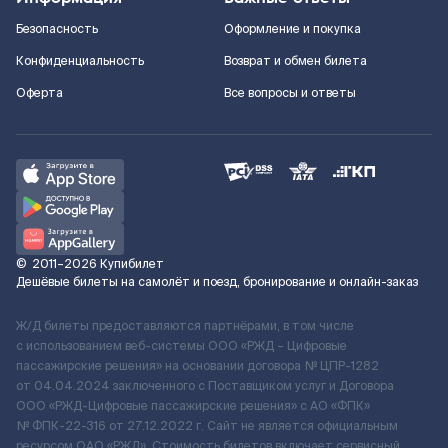
Безопасность
Оформление и покупка
Конфиденциальность
Возврат и обмен билета
Оферта
Все вопросы и ответы
©
2011–2026
Купибилет
Дешёвые билеты на самолёт и поезд, бронирование и онлайн-заказ
Ж/Д билеты предоставляются партнёрами, в том числе
с использованием веб-системы ООО «РЖД – Цифровые
пассажирские решения» на основании договора № ЦПР-1282
от 04.04.2024 заключенного с Поставщиком услуг и Договора
ООО «РЖД-Цифровые пассажирские решения» c АО «ФПК»
№ ФПК-22-316 от 27.12.2022 г. Сайт не является официальным
ресурсом ОАО «РЖД». Стоимость билетов включает сервисный