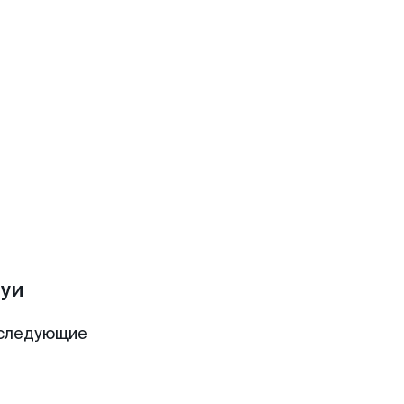
уи
 следующие