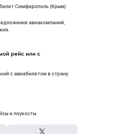
 билет Симферополь (Крым)
редложения авиакомпаний,
кия.
ой рейс или с
кий с авиабилетом в страну
йсы и лоукосты.