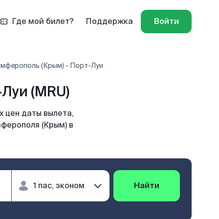
Где мой билет?
Поддержка
Войти
имферополь (Крым) - Порт-Луи
Луи (MRU)
 цен даты вылета,
мферополя (Крым) в
Найти