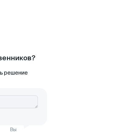
твенников?
ть решение
Вы