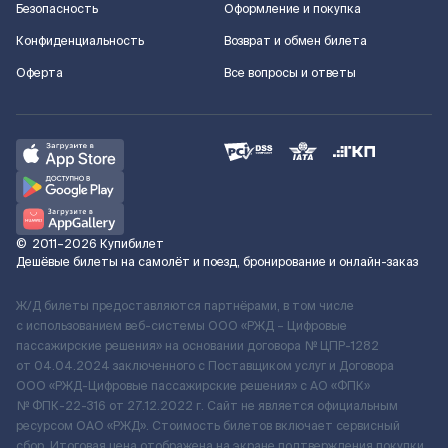
Безопасность
Оформление и покупка
Конфиденциальность
Возврат и обмен билета
Оферта
Все вопросы и ответы
©
2011–2026
Купибилет
Дешёвые билеты на самолёт и поезд, бронирование и онлайн-заказ
Ж/Д билеты предоставляются партнёрами, в том числе
с использованием веб-системы ООО «РЖД – Цифровые
пассажирские решения» на основании договора № ЦПР-1282
от 04.04.2024 заключенного с Поставщиком услуг и Договора
ООО «РЖД-Цифровые пассажирские решения» c АО «ФПК»
№ ФПК-22-316 от 27.12.2022 г. Сайт не является официальным
ресурсом ОАО «РЖД». Стоимость билетов включает сервисный
сбор. Итоговая цена отображена на экране подтверждения покупки.