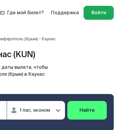
Где мой билет?
Поддержка
Войти
мферополь (Крым) - Каунас
ас (KUN)
 даты вылета, чтобы
ля (Крым) в Каунас
Найти