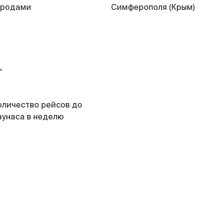
ородами
Симферополя (Крым)
оличество рейсов до
аунаса в неделю