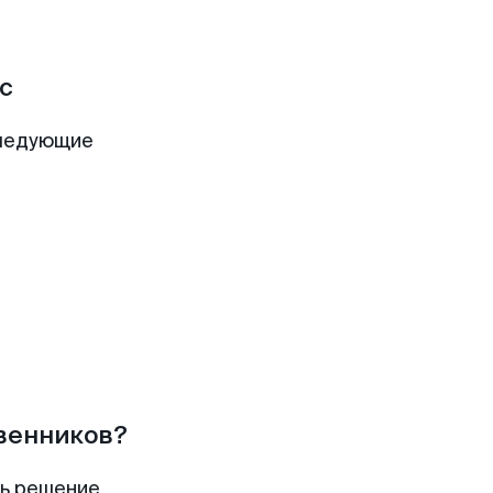
с
следующие
твенников?
ть решение