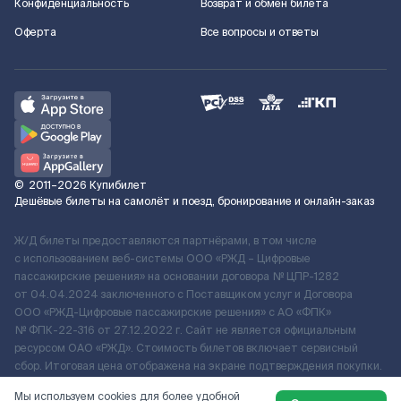
Конфиденциальность
Возврат и обмен билета
Оферта
Все вопросы и ответы
©
2011–2026
Купибилет
Дешёвые билеты на самолёт и поезд, бронирование и онлайн-заказ
Ж/Д билеты предоставляются партнёрами, в том числе
с использованием веб-системы ООО «РЖД – Цифровые
пассажирские решения» на основании договора № ЦПР-1282
от 04.04.2024 заключенного с Поставщиком услуг и Договора
ООО «РЖД-Цифровые пассажирские решения» c АО «ФПК»
№ ФПК-22-316 от 27.12.2022 г. Сайт не является официальным
ресурсом ОАО «РЖД». Стоимость билетов включает сервисный
сбор. Итоговая цена отображена на экране подтверждения покупки.
По вопросам рассмотрения обращений, жалоб, претензий граждан
Мы используем cookies для более удобной