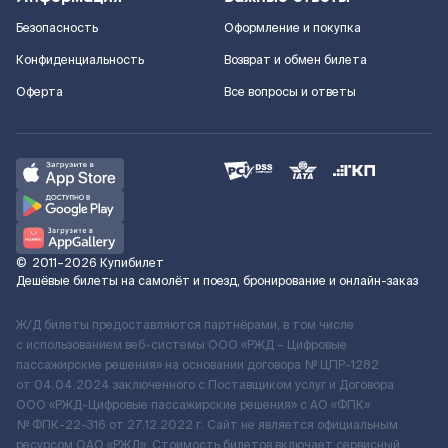
Безопасность
Оформление и покупка
Конфиденциальность
Возврат и обмен билета
Оферта
Все вопросы и ответы
©
2011–2026
Купибилет
Дешёвые билеты на самолёт и поезд, бронирование и онлайн-заказ
Ж/Д билеты предоставляются партнёрами, в том числе
с использованием веб-системы ООО «РЖД – Цифровые
пассажирские решения» на основании договора № ЦПР-1282
от 04.04.2024 заключенного с Поставщиком услуг и Договора
ООО «РЖД-Цифровые пассажирские решения» c АО «ФПК»
№ ФПК-22-316 от 27.12.2022 г. Сайт не является официальным
ресурсом ОАО «РЖД». Стоимость билетов включает сервисный