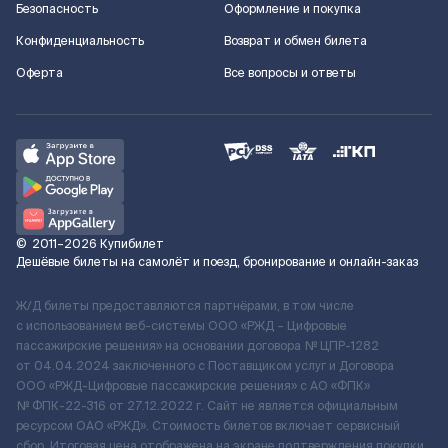
Безопасность
Оформление и покупка
Конфиденциальность
Возврат и обмен билета
Оферта
Все вопросы и ответы
©
2011–2026
Купибилет
Дешёвые билеты на самолёт и поезд, бронирование и онлайн-заказ
Ж/Д билеты предоставляются партнёрами, в том числе
с использованием веб-системы ООО «РЖД – Цифровые
пассажирские решения» на основании договора № ЦПР-1282
от 04.04.2024 заключенного с Поставщиком услуг и Договора
ООО «РЖД-Цифровые пассажирские решения» c АО «ФПК»
№ ФПК-22-316 от 27.12.2022 г. Сайт не является официальным
ресурсом ОАО «РЖД». Стоимость билетов включает сервисный
сбор. Итоговая цена отображена на экране подтверждения покупки.