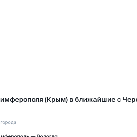
Симферополя (Крым) в ближайшие с Чер
 города
имферополь
—
Вологда