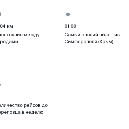
604 км
01:00
асстояние между
Самый ранний вылет из
ородами
Симферополя (Крым)
оличество рейсов до
ереповца в неделю