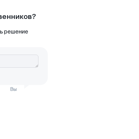
твенников?
ть решение
Вы