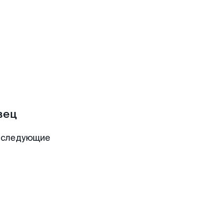
вец
т следующие