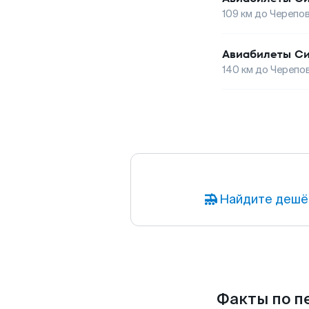
109
км до
Черепо
Авиабилеты
С
140
км до
Черепо
Найдите дешё
Факты по пе