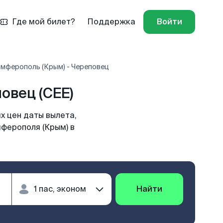
Где мой билет?
Поддержка
Войти
имферополь (Крым) - Череповец
овец (CEE)
х цен даты вылета,
мферополя (Крым) в
Найти