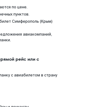
аются по цене.
нечных пунктов.
 билет Симферополь (Крым)
редложения авиакомпаний,
ланки.
рямой рейс или с
анку с авиабилетом в страну
йсы и лоукосты.