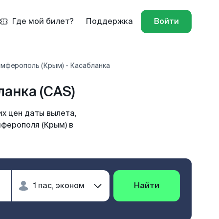
Где мой билет?
Поддержка
Войти
мферополь (Крым) - Касабланка
анка (CAS)
х цен даты вылета,
мферополя (Крым) в
Найти