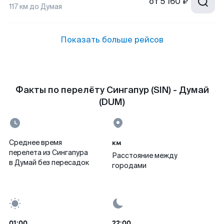
от
5 160 ₽
117
км до
Думая
Показать больше рейсов
Факты по перелёту Сингапур (SIN) - Думай
(DUM)
км
Среднее время
перелета из Сингапура
Расстояние между
в Думай без пересадок
городами
01:00
22:00