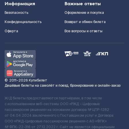
Информация
Важные ответы
Безопасность
Оформление и покупка
Конфиденциальность
Возврат и обмен билета
Оферта
Все вопросы и ответы
©
2011–2026
Купибилет
Дешёвые билеты на самолёт и поезд, бронирование и онлайн-заказ
Ж/Д билеты предоставляются партнёрами, в том числе
с использованием веб-системы ООО «РЖД – Цифровые
пассажирские решения» на основании договора № ЦПР-1282
от 04.04.2024 заключенного с Поставщиком услуг и Договора
ООО «РЖД-Цифровые пассажирские решения» c АО «ФПК»
№ ФПК-22-316 от 27.12.2022 г. Сайт не является официальным