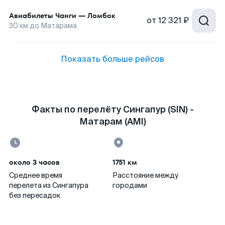
Авиабилеты
Чанги
—
Ломбок
от
12 321 ₽
30
км до
Матарама
Показать больше рейсов
Факты по перелёту Сингапур (SIN) -
Матарам (AMI)
около 3 часов
1751 км
Среднее время
Расстояние между
перелета из Сингапура
городами
без пересадок