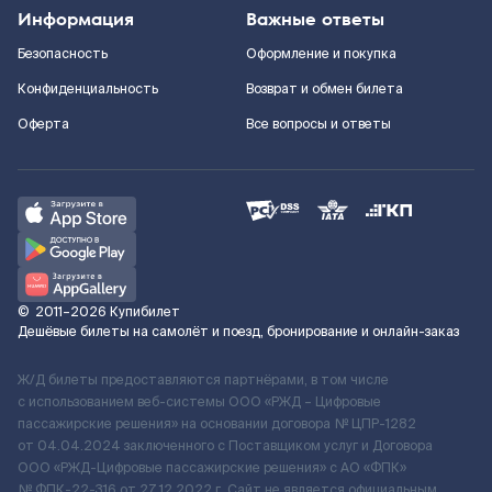
Информация
Важные ответы
Безопасность
Оформление и покупка
Конфиденциальность
Возврат и обмен билета
Оферта
Все вопросы и ответы
©
2011–2026
Купибилет
Дешёвые билеты на самолёт и поезд, бронирование и онлайн-заказ
Ж/Д билеты предоставляются партнёрами, в том числе
с использованием веб-системы ООО «РЖД – Цифровые
пассажирские решения» на основании договора № ЦПР-1282
от 04.04.2024 заключенного с Поставщиком услуг и Договора
ООО «РЖД-Цифровые пассажирские решения» c АО «ФПК»
№ ФПК-22-316 от 27.12.2022 г. Сайт не является официальным