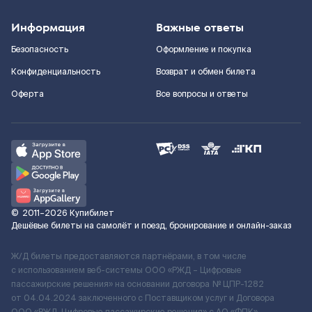
Информация
Важные ответы
Безопасность
Оформление и покупка
Конфиденциальность
Возврат и обмен билета
Оферта
Все вопросы и ответы
©
2011–2026
Купибилет
Дешёвые билеты на самолёт и поезд, бронирование и онлайн-заказ
Ж/Д билеты предоставляются партнёрами, в том числе
с использованием веб-системы ООО «РЖД – Цифровые
пассажирские решения» на основании договора № ЦПР-1282
от 04.04.2024 заключенного с Поставщиком услуг и Договора