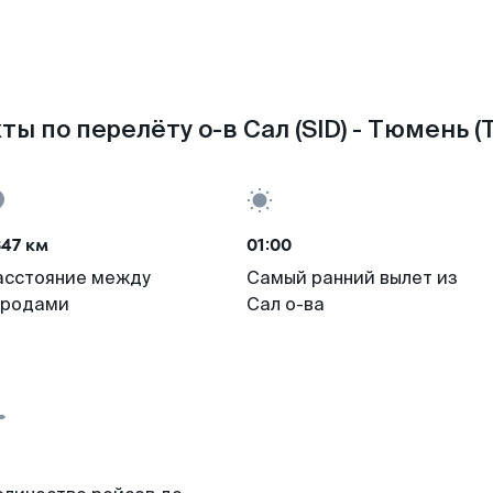
ты по перелёту о-в Сал (SID) - Тюмень (
47 км
01:00
асстояние между
Самый ранний вылет из
ородами
Сал о-ва