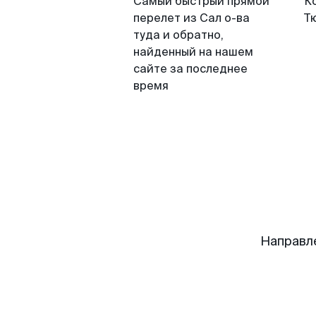
Самый быстрый прямой
К
перелет из Сал о-ва
Т
туда и обратно,
найденный на нашем
сайте за последнее
время
Направл