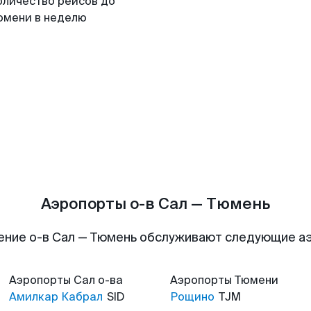
оличество рейсов до
юмени в неделю
Аэропорты о-в Сал — Тюмень
ение о-в Сал — Тюмень обслуживают следующие а
Аэропорты
Сал о-ва
Аэропорты
Тюмени
Амилкар Кабрал
SID
Рощино
TJM