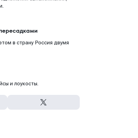
и.
 пересадками
етом в страну Россия двумя
йсы и лоукосты.