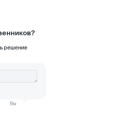
твенников?
ть решение
Вы