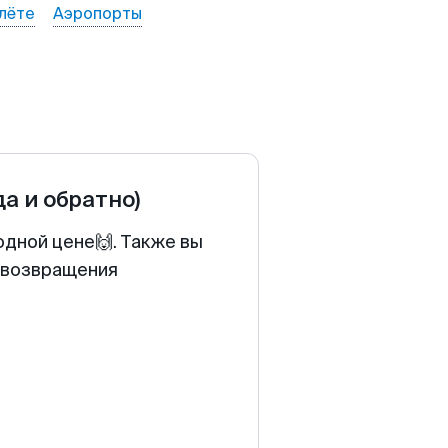
лёте
Аэропорты
да и обратно)
одной цене🙌. Также вы
у возвращения