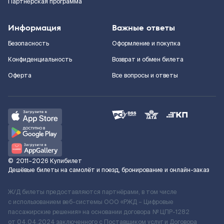
Партнерская программа
Информация
Важные ответы
Безопасность
Оформление и покупка
Конфиденциальность
Возврат и обмен билета
Оферта
Все вопросы и ответы
©
2011–2026
Купибилет
Дешёвые билеты на самолёт и поезд, бронирование и онлайн-заказ
Ж/Д билеты предоставляются партнёрами, в том числе
с использованием веб-системы ООО «РЖД – Цифровые
пассажирские решения» на основании договора № ЦПР-1282
от 04.04.2024 заключенного с Поставщиком услуг и Договора