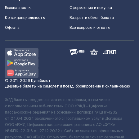
Безопасность
Оформление и покупка
Конфиденциальность
Возврат и обмен билета
Оферта
Все вопросы и ответы
©
2011–2026
Купибилет
Дешёвые билеты на самолёт и поезд, бронирование и онлайн-заказ
Ж/Д билеты предоставляются партнёрами, в том числе
с использованием веб-системы ООО «РЖД – Цифровые
пассажирские решения» на основании договора № ЦПР-1282
от 04.04.2024 заключенного с Поставщиком услуг и Договора
ООО «РЖД-Цифровые пассажирские решения» c АО «ФПК»
№ ФПК-22-316 от 27.12.2022 г. Сайт не является официальным
ресурсом ОАО «РЖД». Стоимость билетов включает сервисный