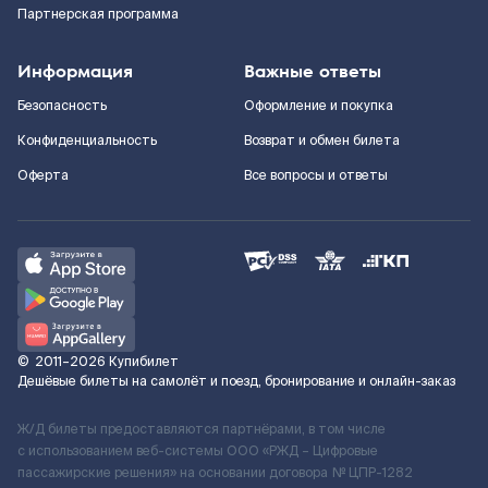
Партнерская программа
Информация
Важные ответы
Безопасность
Оформление и покупка
Конфиденциальность
Возврат и обмен билета
Оферта
Все вопросы и ответы
©
2011–2026
Купибилет
Дешёвые билеты на самолёт и поезд, бронирование и онлайн-заказ
Ж/Д билеты предоставляются партнёрами, в том числе
с использованием веб-системы ООО «РЖД – Цифровые
пассажирские решения» на основании договора № ЦПР-1282