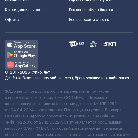
Безопасность
Оформление и покупка
Конфиденциальность
Возврат и обмен билета
Оферта
Все вопросы и ответы
©
2011–2026
Купибилет
Дешёвые билеты на самолёт и поезд, бронирование и онлайн-заказ
Ж/Д билеты предоставляются партнёрами, в том числе
с использованием веб-системы ООО «РЖД – Цифровые
пассажирские решения» на основании договора № ЦПР-1282
от 04.04.2024 заключенного с Поставщиком услуг и Договора
ООО «РЖД-Цифровые пассажирские решения» c АО «ФПК»
№ ФПК-22-316 от 27.12.2022 г. Сайт не является официальным
ресурсом ОАО «РЖД». Стоимость билетов включает сервисный
сбор. Итоговая цена отображена на экране подтверждения покупки.