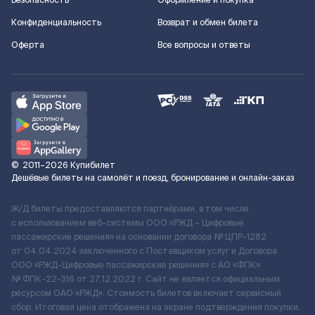
Безопасность
Оформление и покупка
Конфиденциальность
Возврат и обмен билета
Оферта
Все вопросы и ответы
©
2011–2026
Купибилет
Дешёвые билеты на самолёт и поезд, бронирование и онлайн-заказ
Ж/Д билеты предоставляются партнёрами, в том числе
с использованием веб-системы ООО «РЖД – Цифровые
пассажирские решения» на основании договора № ЦПР-1282
от 04.04.2024 заключенного с Поставщиком услуг и Договора
ООО «РЖД-Цифровые пассажирские решения» c АО «ФПК»
№ ФПК-22-316 от 27.12.2022 г. Сайт не является официальным
ресурсом ОАО «РЖД». Стоимость билетов включает сервисный
сбор. Итоговая цена отображена на экране подтверждения покупки.